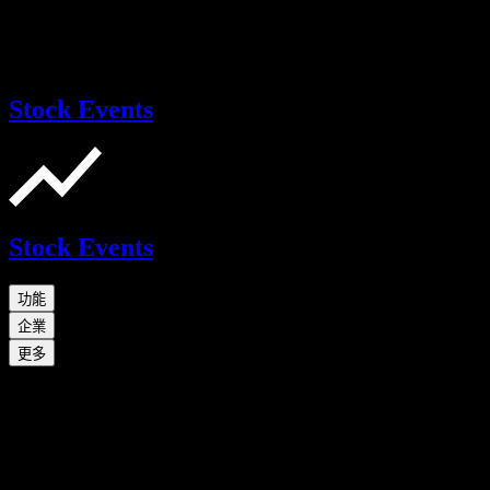
Stock Events
Stock Events
功能
企業
更多