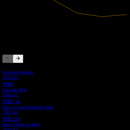
917.26M
營收
-182.04M
淨利
競爭對手
此清單為基於近期市場事件的分析。並非投資建議。
Econpile Berhad
5253.KL
市值
0
Gamuda Bhd
5398.KL
市值
9.5B
Hong Leong Industries Bhd
3301.KL
市值
2.8B
Bursa Malaysia Bhd
1818.KL