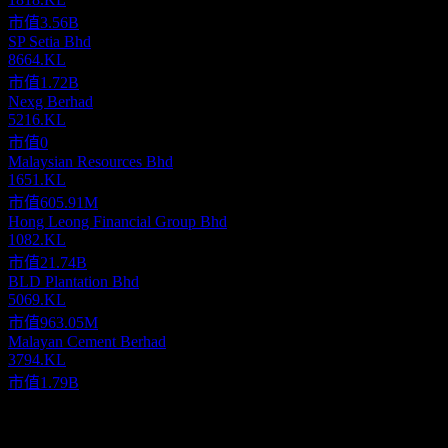
市值
3.56B
SP Setia Bhd
8664.KL
市值
1.72B
Nexg Berhad
5216.KL
市值
0
Malaysian Resources Bhd
1651.KL
市值
605.91M
Hong Leong Financial Group Bhd
1082.KL
市值
21.74B
BLD Plantation Bhd
5069.KL
市值
963.05M
Malayan Cement Berhad
3794.KL
市值
1.79B
關於