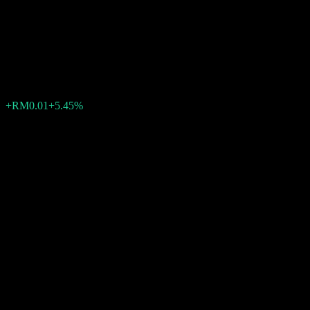
Cosmos Technology
International Berhad
RM0.2900
0
+RM0.01
+5.45%
03:15 今天