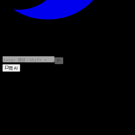
©
2026
Stock Events GmbH
問 AI