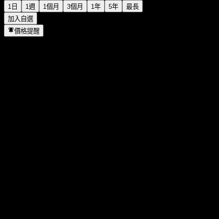
1日
1週
1個月
3個月
1年
5年
最長
加入自選
價格提醒
統計
當日最高
0.29
當日最低
0.27
52週高點
0.38
52週低點
0.225
成交量
62,000
平均成交量
84,774
市值
0