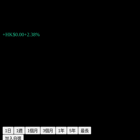
CNQC International Limited
HK$0.172000
3
+HK$0.00
+2.38%
Thursday 06:33
1日
1週
1個月
3個月
1年
5年
最長
加入自選