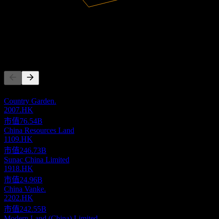
8.98B
營收
67.23M
淨利
競爭對手
此清單為基於近期市場事件的分析。並非投資建議。
Country Garden.
2007.HK
市值
76.54B
China Resources Land
1109.HK
市值
246.73B
Sunac China Limited
1918.HK
市值
24.96B
China Vanke.
2202.HK
市值
242.55B
Modern Land (China) Limited