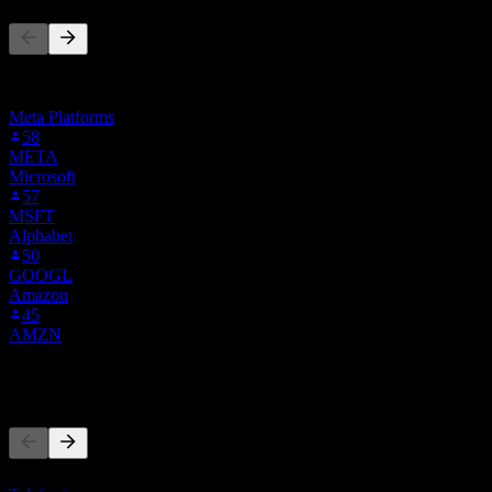
此清單是根據在 Stock Events 上追蹤 1ZG.MU 的使用者自選建
立的。這不是投資建議。
Meta Platforms
58
META
Microsoft
57
MSFT
Alphabet
50
GOOGL
Amazon
45
AMZN
競爭對手
此清單為基於近期市場事件的分析。並非投資建議。