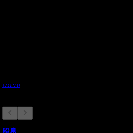
股息殖利率
-
股息
-
即將到來
財報
24
NOV
Zegona Communications
1ZG.MU
股息