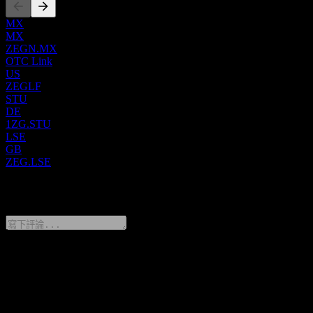
MX
MX
ZEGN.MX
OTC Link
US
ZEGLF
STU
DE
1ZG.STU
LSE
GB
ZEG.LSE
0 Comments
分享你的想法
FAQ