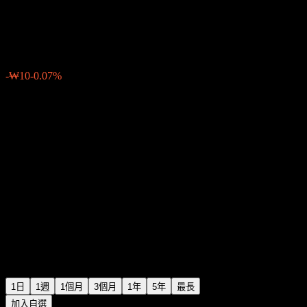
Ildong Pharm
₩15,320
2
-₩10
-0.07%
Friday 06:30
1日
1週
1個月
3個月
1年
5年
最長
加入自選