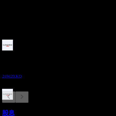
股息殖利率
1.31%
股息
200
即將到來
除息
30
MAR
27
Ildong Pharm
預估
249420.KQ
股息支付
23
股息
APR
27