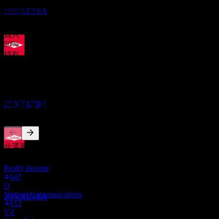
預估
2OY.XETRA
最高預估為 36.42。
來自過去6個月內的 14 則評分。這不是投資建議。
買入
50
%
持有
除息
43
%
30
賣出
AUG
27
7
%
Dow
預估
2OY.XETRA
其他人也在關注
此清單是根據在 Stock Events 上追蹤 2OY.XETRA 的使用者自
股息支付
選建立的。這不是投資建議。
10
Realty Income
SEP
27
647
Dow
O
預估
Verizon Communications
2OY.XETRA
612
VZ