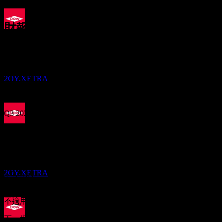
-34.21%
財報
股息支付
11
22
Oct
預期
DEC
Q1 2025
Dow
預估
2OY.XETRA
Q2 2025
Q3 2025
除息
Q4 2025
1
MAR
27
Dow
Q1 2026
預估
預期EPS
2OY.XETRA
0.747194
實際EPS
Q2 2026
不適用
下一步