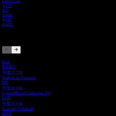
Coca-Cola
571
KO
Apple
558
AAPL
競爭對手
此清單為基於近期市場事件的分析。並非投資建議。
Basf
BASFY
市值
47.72B
DuPont de Nemours
DD
市值
18.18B
LyondellBasell Industries NV
LYB
市值
18.19B
Eastman Chemical
EMN