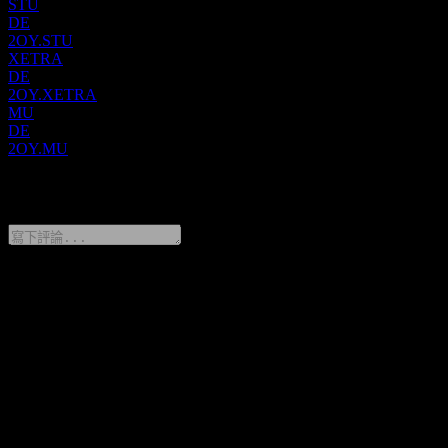
STU
DE
2OY.STU
XETRA
DE
2OY.XETRA
MU
DE
2OY.MU
0 Comments
分享你的想法
FAQ
Dow 今天的股價是多少？
▼
Dow 的股票代號是什麼？
▼
Dow 的股價在上漲嗎？
▼