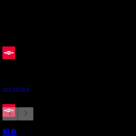
股息殖利率
4.69%
股息
1.21
即將到來
除息
31
AUG
Dow
預估
2OY.XETRA
股息支付
11
股息
SEP