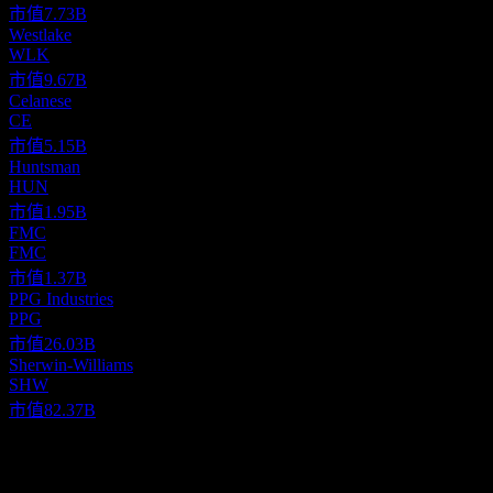
市值
7.73B
Westlake
WLK
市值
9.67B
Celanese
CE
市值
5.15B
Huntsman
HUN
市值
1.95B
FMC
FMC
市值
1.37B
PPG Industries
PPG
市值
26.03B
Sherwin-Williams
SHW
市值
82.37B
關於