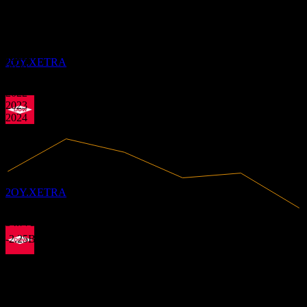
財務
股息支付
12
-0.46
MAR
27
0.17
-6.48%
利潤率
Dow
0.81
預估
未盈利
1.44
2OY.XETRA
2020
2021
2022
2023
2024
2025
除息
31
MAY
27
Dow
預估
2OY.XETRA
34.77B
營收
-2.25B
淨利
股息支付
分析師評級
11
JUN
27
Dow
28.25
平均目標價