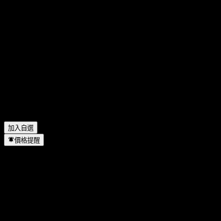
Dow 的市值是多少？
▼
Dow 下一次財報日期是什麼時候？
▼
Dow 上一季度的財報如何？
▼
Dow 去年的營收是多少？
▼
Dow 去年的淨利是多少？
▼
Dow 會發放股息嗎？
▼
Dow 有多少名員工？
▼
Dow 位於哪個產業？
▼
Dow 何時完成拆股？
▼
Dow 的總部在哪裡？
▼
加入自選
價格提醒