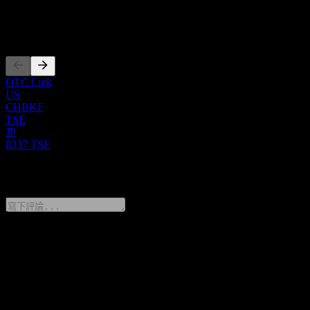
上市
OTC Link
US
CHBKF
TSE
JP
8337.TSE
0 Comments
分享你的想法
FAQ