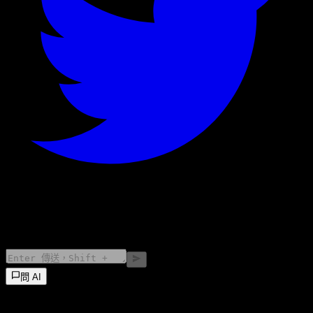
©
2026
Stock Events GmbH
問 AI