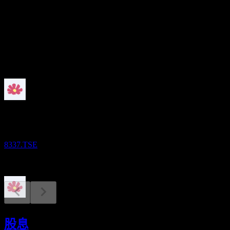
股息殖利率
0.78%
股息
20
即將到來
財報
11
NOV
Chiba Kogyo Bank
8337.TSE
除息
30
股息
MAR
27