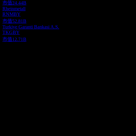
市值
24.44B
Rheinmetall
RNMBY
市值
52.81B
Turkiye Garanti Bankasi A.S.
TKGBY
市值
12.71B
關於
The Chiba Kogyo Bank, Ltd., together with its subsidiaries,
provides various banking products and services in Japan. It offers
deposit products, loans, credit cards, housing and other loan
guarantee services, and leasing services. The company also
Show more...
develops, sells, and maintains computer systems. As of March 31,
執行長
2021, it operated 74 branches. The Chiba Kogyo Bank, Ltd. was
Mr. Shunichi Aoyagi
incorporated in 1952 and is headquartered in Chiba, Japan.
員工
1387
國家
日本
ISIN
JP3512200001