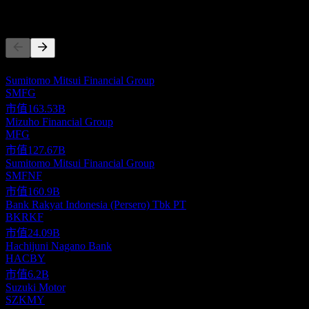
競爭對手
此清單為基於近期市場事件的分析。並非投資建議。
Sumitomo Mitsui Financial Group
SMFG
市值
163.53B
Mizuho Financial Group
MFG
市值
127.67B
Sumitomo Mitsui Financial Group
SMFNF
市值
160.9B
Bank Rakyat Indonesia (Persero) Tbk PT
BKRKF
市值
24.09B
Hachijuni Nagano Bank
HACBY
市值
6.2B
Suzuki Motor
SZKMY