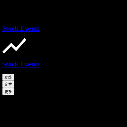
Stock Events
Stock Events
功能
企業
更多