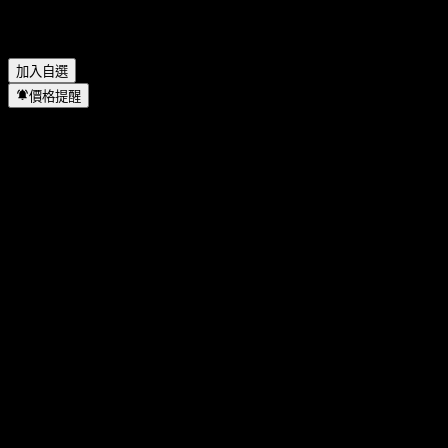
First Trust RBA American Industrial Renaissance UCITS 何時完
成拆股？
▼
加入自選
價格提醒