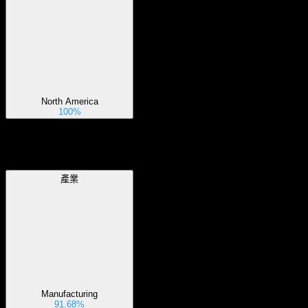
North America
100%
產業
產業
Manufacturing
91.68%