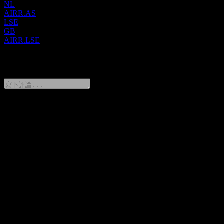
NL
AIRR.AS
LSE
GB
AIRR.LSE
0 Comments
分享你的想法
FAQ
First Trust RBA American Industrial Renaissance UCITS 今天的
股價是多少？
▼
First Trust RBA American Industrial Renaissance UCITS 的股票
代號是什麼？
▼
First Trust RBA American Industrial Renaissance UCITS 位於哪
個產業？
▼