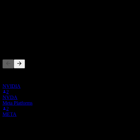
本益比
-
股息殖利率
-
股息
-
其他人也在關注
此清單是根據在 Stock Events 上追蹤 AIRR.SW 的使用者自選
建立的。這不是投資建議。
NVIDIA
2
NVDA
Meta Platforms
2
META
競爭對手