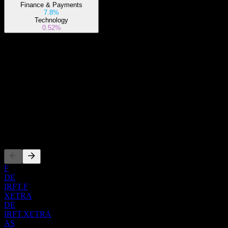
Finance & Payments
7.8%
Technology
0.52%
關於
Show more...
執行長
ISIN
IE000U6ABUJ7
上市
F
DE
IRFT.F
XETRA
DE
IRFT.XETRA
AS