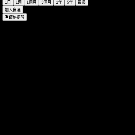
1日
1週
1個月
3個月
1年
5年
最長
加入自選
價格提醒
統計
當日最高
23.99
當日最低
23.99
52週高點
29.33
52週低點
20.4
成交量
-
平均成交量
-
市值
0