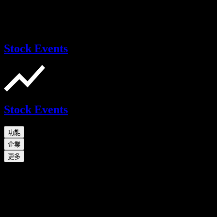
Stock Events
Stock Events
功能
企業
更多