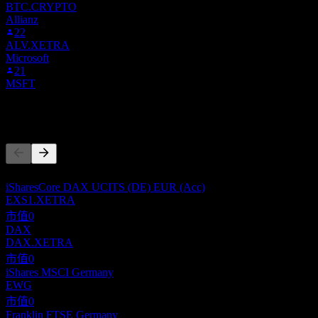
BTC.CRYPTO
Allianz
22
ALV.XETRA
Microsoft
21
MSFT
競爭對手
此清單為基於近期市場事件的分析。並非投資建議。
iSharesCore DAX UCITS (DE) EUR (Acc)
EXS1.XETRA
市值
0
DAX
DAX.XETRA
市值
0
iShares MSCI Germany
EWG
市值
0
Franklin FTSE Germany