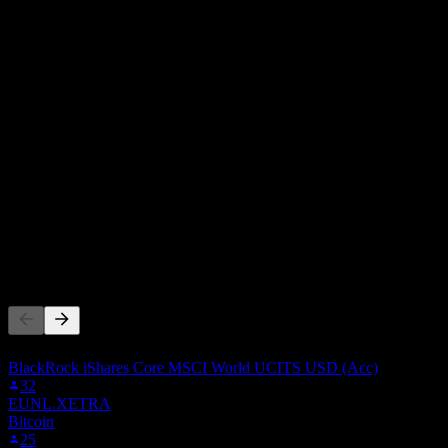
股息殖利率
-
股息
-
費用率
0.09
%
0%
1%+
你支付給基金公司以管理投資的年度費用。費用率越低越好。
其他人也在關注
此清單是根據在 Stock Events 上追蹤 XDAX.LSE 的使
BlackRock iShares Core MSCI World UCITS USD (Acc)
32
EUNL.XETRA
Bitcoin
25