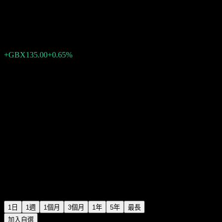
XtrackersDAX UCITS 1C
GBX21,045.00
334
+GBX135.00
+0.65%
Friday 15:35
1日
1週
1個月
3個月
1年
5年
最長
加入自選