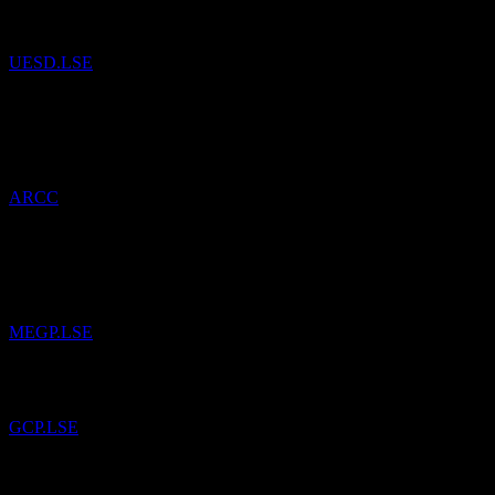
UESD.LSE
21
May
26
已將
Ares Capital
加入自選。
ARCC
14
Apr
26
已將
ME Group International
加入自選。
MEGP.LSE
已將
GCP Infrastructure Investments Limited
加入自選。
GCP.LSE
已將
Horizon Technology Finance
加入自選。