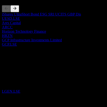
iShares UltraShort Bond ESG SRI UCITS GBP Dis
UESD.LSE
Ares Capital
ARCC
Horizon Technology Finance
HRZN
GCP Infrastructure Investments Limited
GCP.LSE
過去
6
Aug
26
已將
Legal & General Group
加入自選。
LGEN.LSE
29
Jul
26
已將
iShares UltraShort Bond ESG SRI UCITS GBP Dis
加入自選