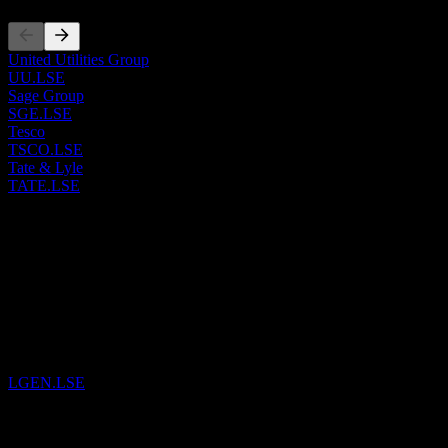
United Utilities Group
UU.LSE
Sage Group
SGE.LSE
Tesco
TSCO.LSE
Tate & Lyle
TATE.LSE
過去
4
Aug
26
已將
Legal & General Group
加入自選。
LGEN.LSE
已將
Mony Group
加入自選。