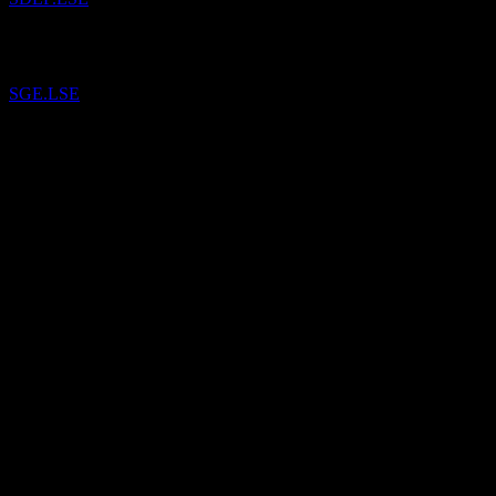
已將
Sage Group
加入自選。
SGE.LSE