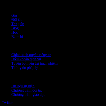
company
Giá
Đối tác
Trợ giúp
Blog
Học
Báo chí
Pháp lý
Chính sách quyền riêng tư
Điều khoản dịch vụ
Tuyên bố miễn trừ trách nhiệm
Thông tin pháp lý
Dành cho doanh nghiệp
Dữ liệu sự kiện
Chương trình đối tác
Chương trình giáo dục
Twitter