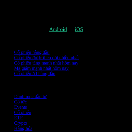
Bạn có thể làm điều đó bằng cách xác định các chỉ số của 
Chúng tôi hy vọng bạn thích những bổ sung này và vui lòng 
Tải Stock Events cho
Android
và
iOS
.
Bộ sưu tập
Cổ phiếu hàng đầu
Cổ phiếu được theo dõi nhiều nhất
Cổ phiếu tăng mạnh nhất hôm nay
Mã giảm mạnh nhất hôm nay
Cổ phiếu AI hàng đầu
Tính năng
Danh mục đầu tư
Cổ tức
Events
Cổ phiếu
ETF
Crypto
Hàng hóa