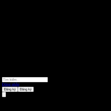
Đăng nhập
Đăng ký
Đăng ký
Nhiều Cổ Phiếu và ETF từ Khắp