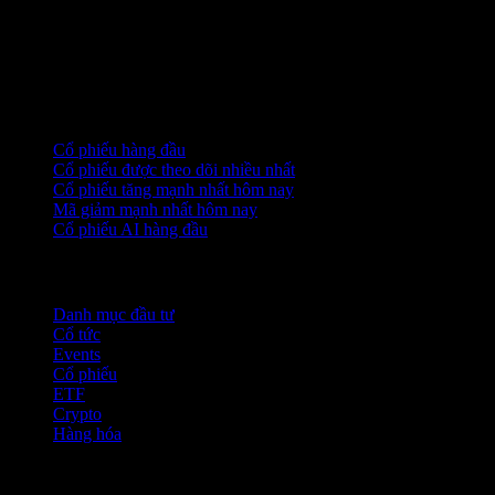
Khác: +5k
Như mọi khi, nếu bạn có bất kỳ câu hỏi hoặc phản hồi nào, 
Bộ sưu tập
Cổ phiếu hàng đầu
Cổ phiếu được theo dõi nhiều nhất
Cổ phiếu tăng mạnh nhất hôm nay
Mã giảm mạnh nhất hôm nay
Cổ phiếu AI hàng đầu
Tính năng
Danh mục đầu tư
Cổ tức
Events
Cổ phiếu
ETF
Crypto
Hàng hóa
company