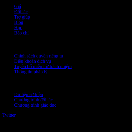
Giá
Đối tác
Trợ giúp
Blog
Học
Báo chí
Pháp lý
Chính sách quyền riêng tư
Điều khoản dịch vụ
Tuyên bố miễn trừ trách nhiệm
Thông tin pháp lý
Dành cho doanh nghiệp
Dữ liệu sự kiện
Chương trình đối tác
Chương trình giáo dục
Twitter