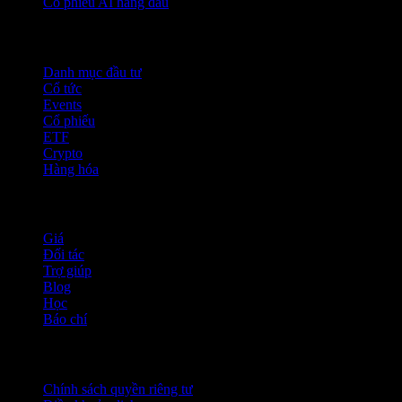
Cổ phiếu AI hàng đầu
Tính năng
Danh mục đầu tư
Cổ tức
Events
Cổ phiếu
ETF
Crypto
Hàng hóa
company
Giá
Đối tác
Trợ giúp
Blog
Học
Báo chí
Pháp lý
Chính sách quyền riêng tư