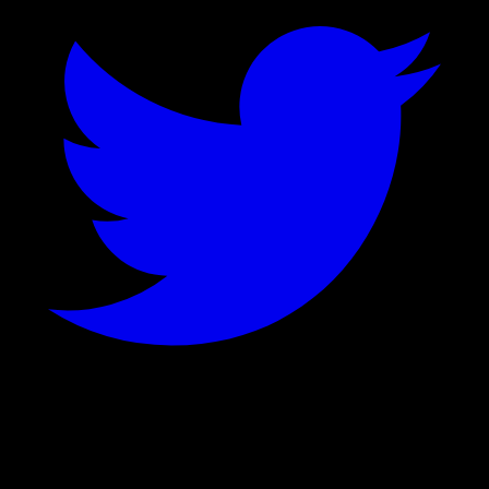
©
2026
Stock Events GmbH