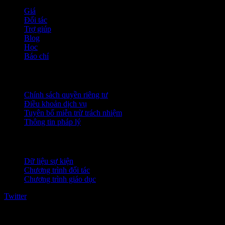
Giá
Đối tác
Trợ giúp
Blog
Học
Báo chí
Pháp lý
Chính sách quyền riêng tư
Điều khoản dịch vụ
Tuyên bố miễn trừ trách nhiệm
Thông tin pháp lý
Dành cho doanh nghiệp
Dữ liệu sự kiện
Chương trình đối tác
Chương trình giáo dục
Twitter