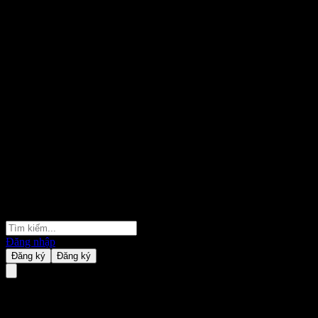
Đăng nhập
Đăng ký
Đăng ký
Căng thẳng ở Iran giảm bớt,