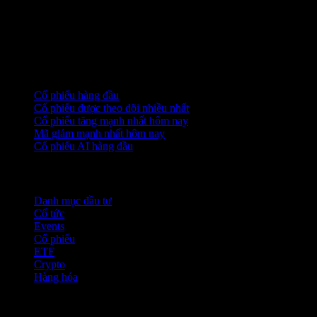
Bộ sưu tập
Cổ phiếu hàng đầu
Cổ phiếu được theo dõi nhiều nhất
Cổ phiếu tăng mạnh nhất hôm nay
Mã giảm mạnh nhất hôm nay
Cổ phiếu AI hàng đầu
Tính năng
Danh mục đầu tư
Cổ tức
Events
Cổ phiếu
ETF
Crypto
Hàng hóa
company