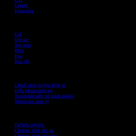
Crypto
Hàng hóa
company
Giá
Đối tác
Trợ giúp
Blog
Học
Báo chí
Pháp lý
Chính sách quyền riêng tư
Điều khoản dịch vụ
Tuyên bố miễn trừ trách nhiệm
Thông tin pháp lý
Dành cho doanh nghiệp
Dữ liệu sự kiện
Chương trình đối tác
Chương trình giáo dục