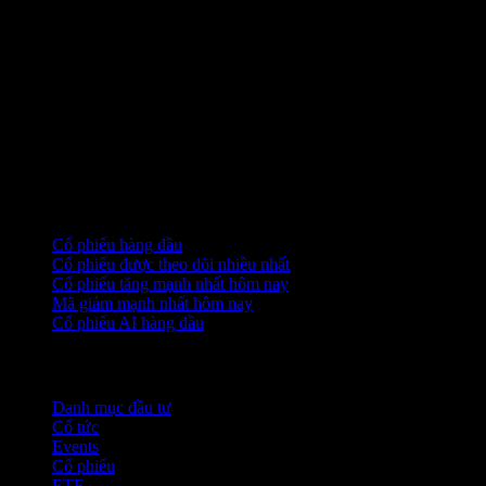
Thông tin này không được cá nhân hóa cũng như không
phải là một báo cáo nghiên cứu, và không được sử dụng
làm cơ sở cho bất kỳ quyết định đầu tư nào. Tất cả các
khoản đầu tư đều có rủi ro, bao gồm cả khả năng mất vốn.
Thông tin được lấy từ các nguồn được coi là đáng tin cậy
vào ngày xuất bản, nhưng Stock Events không đảm bảo
tính chính xác của nó.
Bộ sưu tập
Cổ phiếu hàng đầu
Cổ phiếu được theo dõi nhiều nhất
Cổ phiếu tăng mạnh nhất hôm nay
Mã giảm mạnh nhất hôm nay
Cổ phiếu AI hàng đầu
Tính năng
Danh mục đầu tư
Cổ tức
Events
Cổ phiếu
ETF