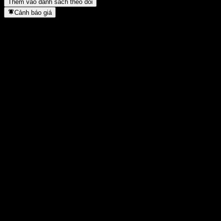
Thêm vào danh sách theo dõi
Cảnh báo giá
Thống kê
Cao nhất trong ngày
0,29
Thấp nhất trong ngày
0,27
Đỉnh 52T
0,38
Thấp nhất 52T
0,225
Khối lượng
62.000
KL TB
84.774
Vốn hóa
0
Tỷ số P/E
-
Lợi suất cổ tức
1,72%
Cổ tức