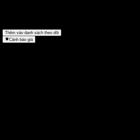
trong năm ngoái là bao nhiêu?
▼
Cosmos Technology International Berhad có trả cổ tức không?
▼
Cosmos Technology International Berhad thuộc lĩnh vực nào?
▼
Cosmos Technology International Berhad hoàn tất việc tách cổ
phiếu khi nào?
▼
Thêm vào danh sách theo dõi
Cảnh báo giá