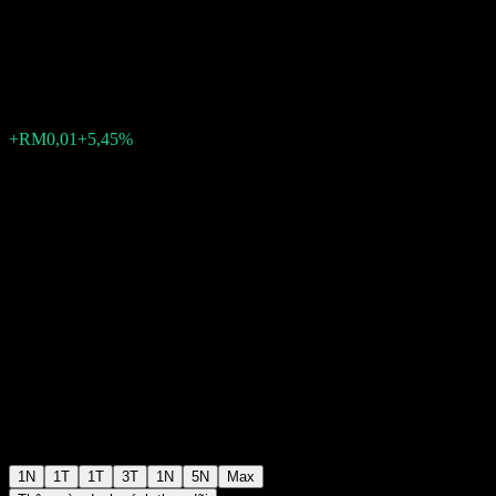
International Berhad
RM0,2900
0
+RM0,01
+5,45%
Friday 03:15
1N
1T
1T
3T
1N
5N
Max