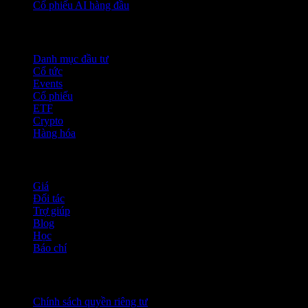
Cổ phiếu AI hàng đầu
Tính năng
Danh mục đầu tư
Cổ tức
Events
Cổ phiếu
ETF
Crypto
Hàng hóa
company
Giá
Đối tác
Trợ giúp
Blog
Học
Báo chí
Pháp lý
Chính sách quyền riêng tư