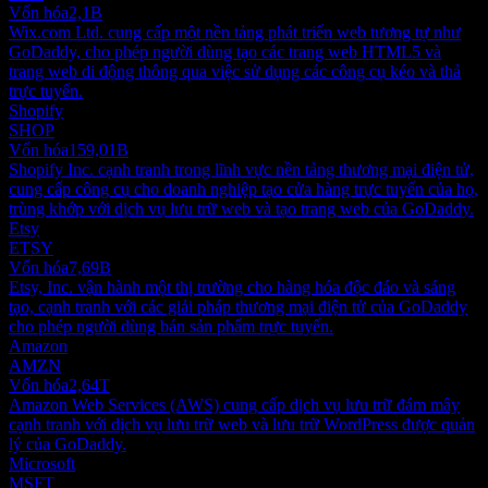
Vốn hóa
2,1B
Wix.com Ltd. cung cấp một nền tảng phát triển web tương tự như
GoDaddy, cho phép người dùng tạo các trang web HTML5 và
trang web di động thông qua việc sử dụng các công cụ kéo và thả
trực tuyến.
Shopify
SHOP
Vốn hóa
159,01B
Shopify Inc. cạnh tranh trong lĩnh vực nền tảng thương mại điện tử,
cung cấp công cụ cho doanh nghiệp tạo cửa hàng trực tuyến của họ,
trùng khớp với dịch vụ lưu trữ web và tạo trang web của GoDaddy.
Etsy
ETSY
Vốn hóa
7,69B
Etsy, Inc. vận hành một thị trường cho hàng hóa độc đáo và sáng
tạo, cạnh tranh với các giải pháp thương mại điện tử của GoDaddy
cho phép người dùng bán sản phẩm trực tuyến.
Amazon
AMZN
Vốn hóa
2,64T
Amazon Web Services (AWS) cung cấp dịch vụ lưu trữ đám mây
cạnh tranh với dịch vụ lưu trữ web và lưu trữ WordPress được quản
lý của GoDaddy.
Microsoft
MSFT