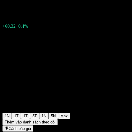
€79,40
372
+€0,32
+0,4%
15:30 Hôm nay
1N
1T
1T
3T
1N
5N
Max
Thêm vào danh sách theo dõi
Cảnh báo giá