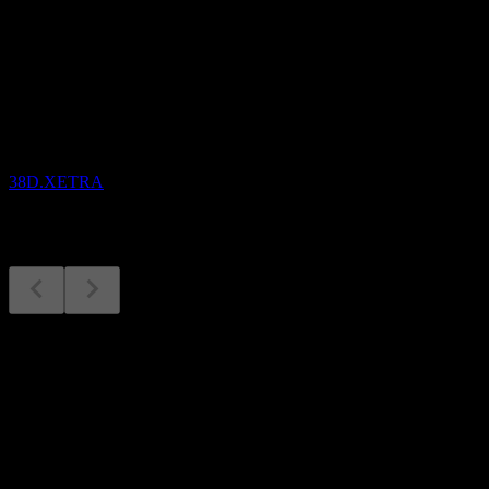
Sắp tới
Kết quả tài chính
29
OCT
Godaddy
38D.XETRA
Kết quả tài chính
29
Oct
Dự kiến
Q1 2026
Q2 2026