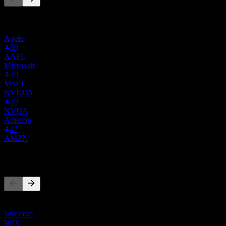
Danh sách này dựa trên danh sách theo dõi của người dùng Stock
Events theo dõi 38D.XETRA. Đây không phải là khuyến nghị đầu
tư.
Apple
50
AAPL
Microsoft
49
MSFT
NVIDIA
49
NVDA
Amazon
47
AMZN
Đối thủ
Danh sách này là phân tích dựa trên các sự kiện thị trường gần đây.
Đây không phải là khuyến nghị đầu tư.
Wix.com
WIX