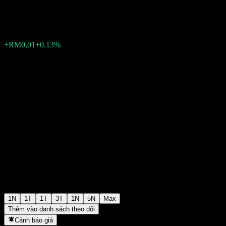
RM7,93
42
+RM0,01
+0,13%
08:08 Hôm nay
1N
1T
1T
3T
1N
5N
Max
Thêm vào danh sách theo dõi
Cảnh báo giá