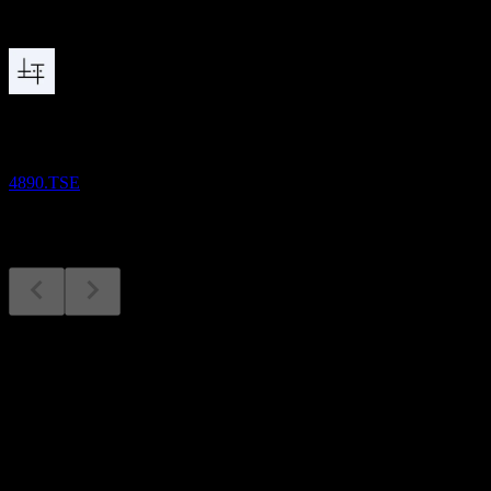
Sắp tới
Kết quả tài chính
12
AUG
Tsubota Laboratory Incorporated
4890.TSE
Kết quả tài chính
12
Aug
Dự kiến
Q4 2024
Q1 2025