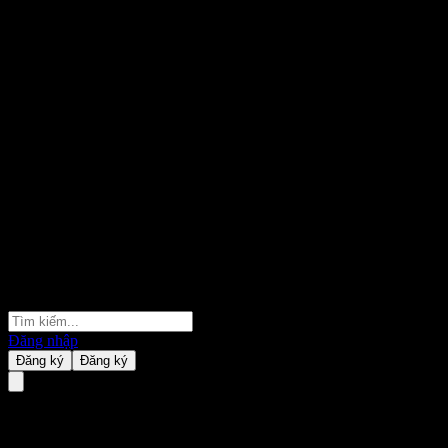
Đăng nhập
Đăng ký
Đăng ký
Tsubota Laboratory Incorporat