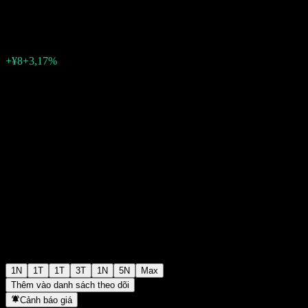
¥260
2
+¥8
+3,17%
Friday 06:30
1N
1T
1T
3T
1N
5N
Max
Thêm vào danh sách theo dõi
Cảnh báo giá