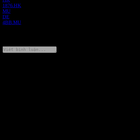
1876.HK
MU
DE
4BB.MU
0 Comments
Chia sẻ ý kiến của bạn
FAQ
Giá cổ phiếu Budweiser Brewing Company APAC Limited hôm
nay là bao nhiêu?
▼
Mã cổ phiếu của Budweiser Brewing Company APAC Limited
là gì?
▼
Giá cổ phiếu Budweiser Brewing Company APAC Limited có
đang tăng không?
▼
Vốn hóa thị trường của Budweiser Brewing Company APAC
Limited là bao nhiêu?
▼