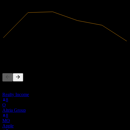
2024
2025
4,9B
Doanh thu
415,17M
Lợi nhuận ròng
Người khác cũng theo dõi
Danh sách này dựa trên danh sách theo dõi của người dùng Stock
Events theo dõi 4BB1.F. Đây không phải là khuyến nghị đầu tư.
Realty Income
8
O
Altria Group
8
MO
Apple