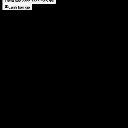
Thêm vào danh sách theo dõi
Cảnh báo giá
Thống kê
Cao nhất trong ngày
2,46
Thấp nhất trong ngày
2,46
Đỉnh 52T
4,04
Thấp nhất 52T
2,34
Khối lượng
-
KL TB
-
Vốn hóa
32,58B
Tỷ số P/E
18,31
Lợi suất cổ tức
8,03%
Cổ tức