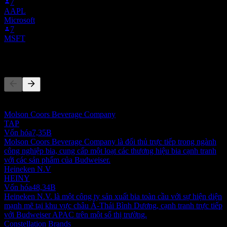
7
AAPL
Microsoft
7
MSFT
Đối thủ
Danh sách này là phân tích dựa trên các sự kiện thị trường gần đây.
Đây không phải là khuyến nghị đầu tư.
Molson Coors Beverage Company
TAP
Vốn hóa
7,35B
Molson Coors Beverage Company là đối thủ trực tiếp trong ngành
công nghiệp bia, cung cấp một loạt các thương hiệu bia cạnh tranh
với các sản phẩm của Budweiser.
Heineken N.V
HEINY
Vốn hóa
48,34B
Heineken N.V. là một công ty sản xuất bia toàn cầu với sự hiện diện
mạnh mẽ tại khu vực châu Á-Thái Bình Dương, cạnh tranh trực tiếp
với Budweiser APAC trên một số thị trường.
Constellation Brands