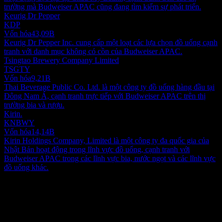
trường mà Budweiser APAC cũng đang tìm kiếm sự phát triển.
Keurig Dr Pepper
KDP
Vốn hóa
43,09B
Keurig Dr Pepper Inc. cung cấp một loạt các lựa chọn đồ uống cạnh
tranh với danh mục không có cồn của Budweiser APAC.
Tsingtao Brewery Company Limited
TSGTY
Vốn hóa
9,21B
Thai Beverage Public Co. Ltd. là một công ty đồ uống hàng đầu tại
Đông Nam Á, cạnh tranh trực tiếp với Budweiser APAC trên thị
trường bia và rượu.
Kirin.
KNBWY
Vốn hóa
14,14B
Kirin Holdings Company, Limited là một công ty đa quốc gia của
Nhật Bản hoạt động trong lĩnh vực đồ uống, cạnh tranh với
Budweiser APAC trong các lĩnh vực bia, nước ngọt và các lĩnh vực
đồ uống khác.
Giới thiệu
Budweiser Brewing Company APAC Limited, một công ty nắm giữ
đầu tư, tham gia vào việc sản xuất và phân phối bia tại Hàn Quốc,