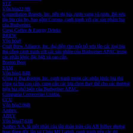
STZ
Vốn hóa
22,9B
Constellation Brands, Inc. tiếp thị bia, rượu vang và rượu. Bộ sưu
tập bia của họ, bao gồm Corona, cạnh tranh với các sản phẩm bia
của Budweiser.
Corgi Coffee & Energy Drinks
BREW
Vốn hóa
0
Craft Brew Alliance, Inc. đại diện cho một bộ sưu tập các loại bia
thủ công cạnh tranh với các sản phẩm của Budweiser APAC trong
các phân khúc đặc biệt và cao cấp.
Boston Beer
SAM
Vốn hóa
1,84B
Công ty Bia Boston, Inc. cạnh tranh trong các phân khúc bia thủ
công và bia cao cấp, cung cấp các lựa chọn thay thế cho các thương
hiệu bia phổ biến của Budweiser APAC.
Compania Cervecerias Unidas.
CCU
Vốn hóa
2,06B
Ambev.
ABEV
Vốn hóa
47,63B
Ambev S.A. là một phần của tập đoàn toàn cầu AB InBev nhưng
hoạt động độc lập tại Châu Mỹ Latinh, cạnh tranh trên các thị