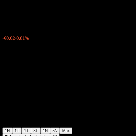
APAC Limited
€2,46
52
-€0,02
-0,81%
Thursday 06:03
1N
1T
1T
3T
1N
5N
Max