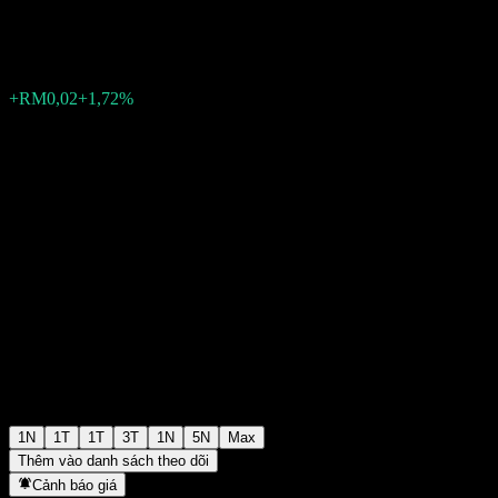
RM1,1800
3
+RM0,02
+1,72%
08:35 Hôm nay
1N
1T
1T
3T
1N
5N
Max
Thêm vào danh sách theo dõi
Cảnh báo giá