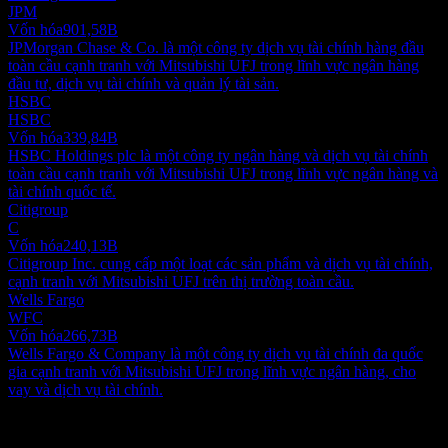
JPM
Vốn hóa
901,58B
JPMorgan Chase & Co. là một công ty dịch vụ tài chính hàng đầu
toàn cầu cạnh tranh với Mitsubishi UFJ trong lĩnh vực ngân hàng
đầu tư, dịch vụ tài chính và quản lý tài sản.
HSBC
HSBC
Vốn hóa
339,84B
HSBC Holdings plc là một công ty ngân hàng và dịch vụ tài chính
toàn cầu cạnh tranh với Mitsubishi UFJ trong lĩnh vực ngân hàng và
tài chính quốc tế.
Citigroup
C
Vốn hóa
240,13B
Citigroup Inc. cung cấp một loạt các sản phẩm và dịch vụ tài chính,
cạnh tranh với Mitsubishi UFJ trên thị trường toàn cầu.
Wells Fargo
WFC
Vốn hóa
266,73B
Wells Fargo & Company là một công ty dịch vụ tài chính đa quốc
gia cạnh tranh với Mitsubishi UFJ trong lĩnh vực ngân hàng, cho
vay và dịch vụ tài chính.
Giới thiệu