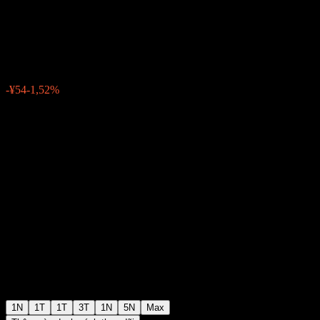
Group
¥3.510
4108
-¥54
-1,52%
06:30 Hôm nay
1N
1T
1T
3T
1N
5N
Max