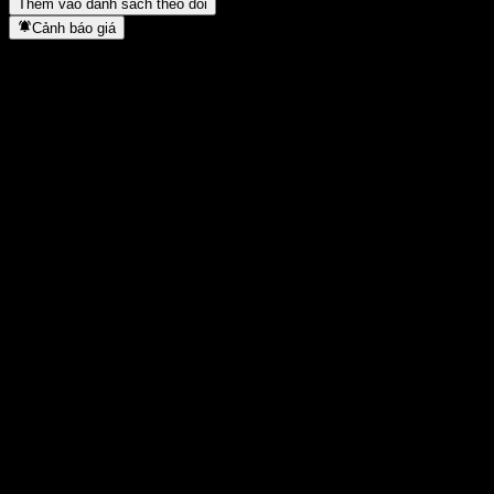
Thêm vào danh sách theo dõi
Cảnh báo giá
Thống kê
Cao nhất trong ngày
3.551
Thấp nhất trong ngày
3.479
Đỉnh 52T
3.813
Thấp nhất 52T
2.159
Khối lượng
30.256.700
KL TB
42.551.653
Vốn hóa
39,58T
Tỷ số P/E
10,83
Lợi suất cổ tức
1,35%
Cổ tức