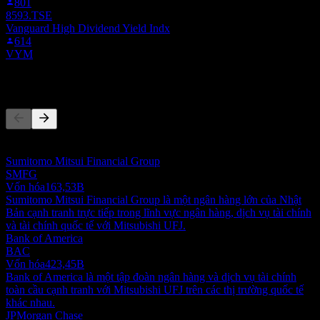
801
8593.TSE
Vanguard High Dividend Yield Indx
614
VYM
Đối thủ
Danh sách này là phân tích dựa trên các sự kiện thị trường gần đây.
Đây không phải là khuyến nghị đầu tư.
Sumitomo Mitsui Financial Group
SMFG
Vốn hóa
163,53B
Sumitomo Mitsui Financial Group là một ngân hàng lớn của Nhật
Bản cạnh tranh trực tiếp trong lĩnh vực ngân hàng, dịch vụ tài chính
và tài chính quốc tế với Mitsubishi UFJ.
Bank of America
BAC
Vốn hóa
423,45B
Bank of America là một tập đoàn ngân hàng và dịch vụ tài chính
toàn cầu cạnh tranh với Mitsubishi UFJ trên các thị trường quốc tế
khác nhau.
JPMorgan Chase