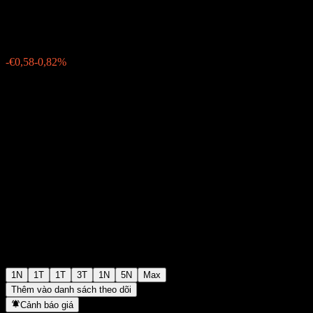
€70,46
1846
-€0,58
-0,82%
Friday 15:30
1N
1T
1T
3T
1N
5N
Max
Thêm vào danh sách theo dõi
Cảnh báo giá