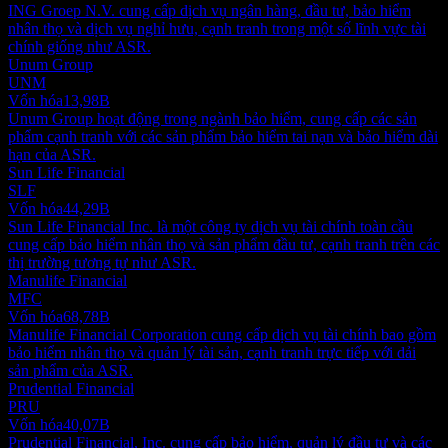
ING Groep N.V. cung cấp dịch vụ ngân hàng, đầu tư, bảo hiểm
nhân thọ và dịch vụ nghỉ hưu, cạnh tranh trong một số lĩnh vực tài
chính giống như ASR.
Unum Group
UNM
Vốn hóa
13,98B
Unum Group hoạt động trong ngành bảo hiểm, cung cấp các sản
phẩm cạnh tranh với các sản phẩm bảo hiểm tai nạn và bảo hiểm dài
hạn của ASR.
Sun Life Financial
SLF
Vốn hóa
44,29B
Sun Life Financial Inc. là một công ty dịch vụ tài chính toàn cầu
cung cấp bảo hiểm nhân thọ và sản phẩm đầu tư, cạnh tranh trên các
thị trường tương tự như ASR.
Manulife Financial
MFC
Vốn hóa
68,78B
Manulife Financial Corporation cung cấp dịch vụ tài chính bao gồm
bảo hiểm nhân thọ và quản lý tài sản, cạnh tranh trực tiếp với dải
sản phẩm của ASR.
Prudential Financial
PRU
Vốn hóa
40,07B
Prudential Financial, Inc. cung cấp bảo hiểm, quản lý đầu tư và các