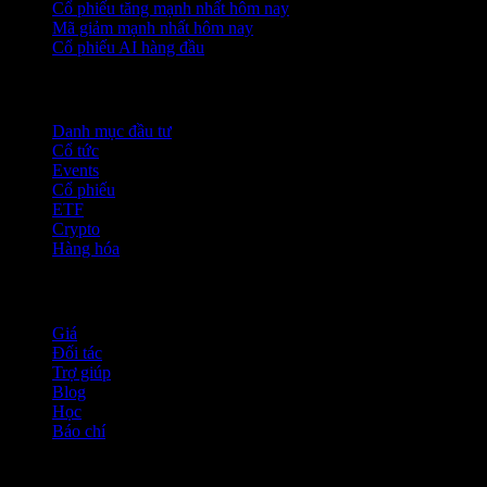
Cổ phiếu tăng mạnh nhất hôm nay
Mã giảm mạnh nhất hôm nay
Cổ phiếu AI hàng đầu
Tính năng
Danh mục đầu tư
Cổ tức
Events
Cổ phiếu
ETF
Crypto
Hàng hóa
company
Giá
Đối tác
Trợ giúp
Blog
Học
Báo chí
Pháp lý