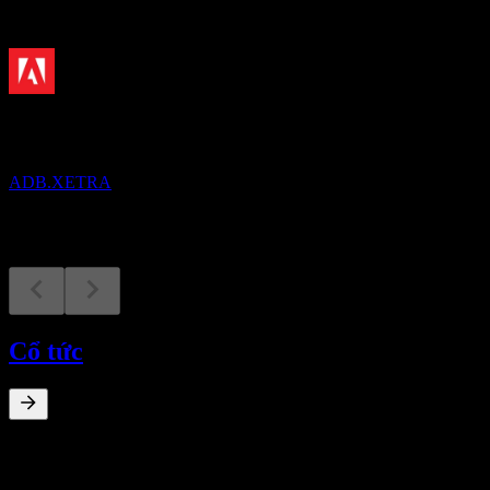
Sắp tới
Kết quả tài chính
7
SEP
Adobe
ADB.XETRA
Cổ tức
0
%
Lợi suất cổ tức
Apr 5
€0,00