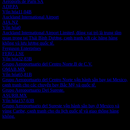
Aeroports de Paris SA
ADP.PA
Vốn hóa
11,04B
Auckland International Airport
AIA.NZ
Vốn hóa
0
Auckland International Airport Limited, đóng vai trò là trung tâm
quan trọng tại Thái Bình Dương, cạnh tranh với các hãng hàng
không và lưu lượng quốc tế.
Ferguson Enterprises
FERG.LSE
Vốn hóa
32,83B
Grupo Aeroportuario del Centro Norte.B de C.V.
OMAB.MX
Vốn hóa
65,81B
Grupo Aeroportuario del Centro Norte vận hành sân bay tại Mexico,
cạnh tranh cho các chuyến bay Bắc Mỹ và quốc tế.
Grupo Aeroportuario Del Sureste.
ASURB.MX
Vốn hóa
157,63B
Grupo Aeroportuario del Sureste vận hành sân bay ở Mexico và
vùng Caribe, cạnh tranh cho du lịch quốc tế và giao thông hàng
không.
Giới thiệu