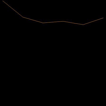
21,14B
Doanh thu
6,35B
Lợi nhuận ròng
Xếp hạng của các nhà phân tích
185,64
Mục tiêu giá trung bình
Ước tính cao nhất là 265,58.
Từ 24 đánh giá trong 6 tháng qua. Đây không phải là khuyến nghị
đầu tư.
Mua
21
%
Giữ
63
%
Bán
17
%
Người khác cũng theo dõi