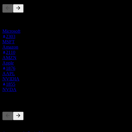
Danh sách này dựa trên danh sách theo dõi của người dùng Stock
Events theo dõi ADB.XETRA. Đây không phải là khuyến nghị đầu
tư.
Microsoft
2303
MSFT
Amazon
2110
AMZN
Apple
1876
AAPL
NVIDIA
1855
NVDA
Đối thủ
Danh sách này là phân tích dựa trên các sự kiện thị trường gần đây.
Đây không phải là khuyến nghị đầu tư.