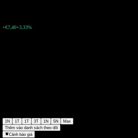
€229,80
8208
+€7,40
+3,33%
Friday 15:30
1N
1T
1T
3T
1N
5N
Max
Thêm vào danh sách theo dõi
Cảnh báo giá