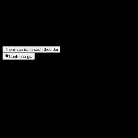
Kết quả tài chính của Adobe trong quý trước như thế nào?
▼
Doanh thu của Adobe năm ngoái là bao nhiêu?
▼
Thu nhập ròng của Adobe trong năm ngoái là bao nhiêu?
▼
Adobe có trả cổ tức không?
▼
Adobe có bao nhiêu nhân viên?
▼
Adobe thuộc lĩnh vực nào?
▼
Adobe hoàn tất việc tách cổ phiếu khi nào?
▼
Trụ sở chính của Adobe ở đâu?
▼
Thêm vào danh sách theo dõi
Cảnh báo giá