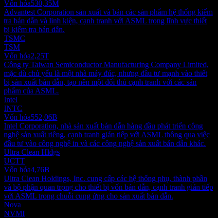
Vốn hóa
530,35M
Advantest Corporation sản xuất và bán các sản phẩm hệ thống kiểm
tra bán dẫn và linh kiện, cạnh tranh với ASML trong lĩnh vực thiết
bị kiểm tra bán dẫn.
TSMC
TSM
Vốn hóa
2,25T
Công ty Taiwan Semiconductor Manufacturing Company Limited,
mặc dù chủ yếu là một nhà máy đúc, nhưng đầu tư mạnh vào thiết
bị sản xuất bán dẫn, tạo nên một đối thủ cạnh tranh với các sản
phẩm của ASML.
Intel
INTC
Vốn hóa
552,06B
Intel Corporation, nhà sản xuất bán dẫn hàng đầu phát triển công
nghệ sản xuất riêng, cạnh tranh gián tiếp với ASML thông qua việc
đầu tư vào công nghệ in và các công nghệ sản xuất bán dẫn khác.
Ultra Clean Hldgs
UCTT
Vốn hóa
4,76B
Ultra Clean Holdings, Inc. cung cấp các hệ thống phụ, thành phần
và bộ phận quan trọng cho thiết bị vốn bán dẫn, cạnh tranh gián tiếp
với ASML trong chuỗi cung ứng cho sản xuất bán dẫn.
Nova
NVMI