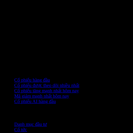
Bộ sưu tập
Cổ phiếu hàng đầu
Cổ phiếu được theo dõi nhiều nhất
Cổ phiếu tăng mạnh nhất hôm nay
Mã giảm mạnh nhất hôm nay
Cổ phiếu AI hàng đầu
Tính năng
Danh mục đầu tư
Cổ tức