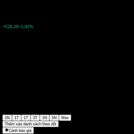
€1.494,00
21753
+€28,20
+1,92%
Thursday 15:38
1N
1T
1T
3T
1N
5N
Max
Thêm vào danh sách theo dõi
Cảnh báo giá