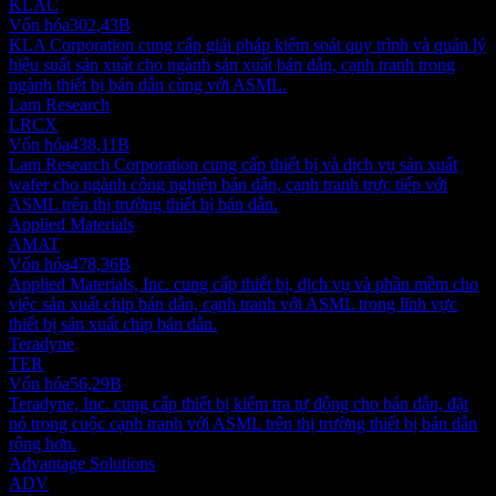
KLAC
Vốn hóa
302,43B
KLA Corporation cung cấp giải pháp kiểm soát quy trình và quản lý
hiệu suất sản xuất cho ngành sản xuất bán dẫn, cạnh tranh trong
ngành thiết bị bán dẫn cùng với ASML.
Lam Research
LRCX
Vốn hóa
438,11B
Lam Research Corporation cung cấp thiết bị và dịch vụ sản xuất
wafer cho ngành công nghiệp bán dẫn, cạnh tranh trực tiếp với
ASML trên thị trường thiết bị bán dẫn.
Applied Materials
AMAT
Vốn hóa
478,36B
Applied Materials, Inc. cung cấp thiết bị, dịch vụ và phần mềm cho
việc sản xuất chip bán dẫn, cạnh tranh với ASML trong lĩnh vực
thiết bị sản xuất chip bán dẫn.
Teradyne
TER
Vốn hóa
56,29B
Teradyne, Inc. cung cấp thiết bị kiểm tra tự động cho bán dẫn, đặt
nó trong cuộc cạnh tranh với ASML trên thị trường thiết bị bán dẫn
rộng hơn.
Advantage Solutions
ADV