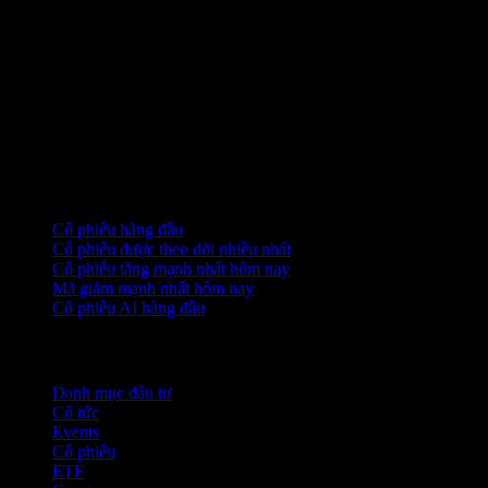
Bộ sưu tập
Cổ phiếu hàng đầu
Cổ phiếu được theo dõi nhiều nhất
Cổ phiếu tăng mạnh nhất hôm nay
Mã giảm mạnh nhất hôm nay
Cổ phiếu AI hàng đầu
Tính năng
Danh mục đầu tư
Cổ tức
Events
Cổ phiếu
ETF