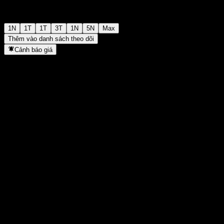
1N
1T
1T
3T
1N
5N
Max
Thêm vào danh sách theo dõi
Cảnh báo giá
Thống kê
Cao nhất trong ngày
-
Thấp nhất trong ngày
-
Đỉnh 52T
97,78
Thấp nhất 52T
94,97
Khối lượng
-
KL TB
-
Vốn hóa
0
Tỷ số P/E