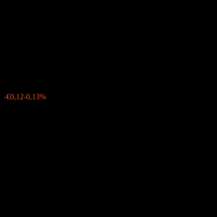
Genossenschaftsbank
Frankfurt am Main 235%
25/31
€95,42
0
-€0,12
-0,13%
Friday 10:31