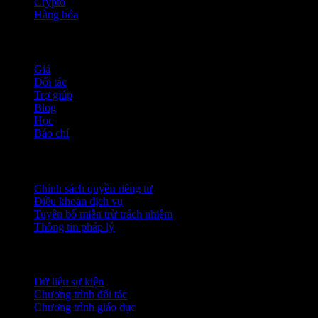
Crypto
Hàng hóa
company
Giá
Đối tác
Trợ giúp
Blog
Học
Báo chí
Pháp lý
Chính sách quyền riêng tư
Điều khoản dịch vụ
Tuyên bố miễn trừ trách nhiệm
Thông tin pháp lý
Dành cho doanh nghiệp
Dữ liệu sự kiện
Chương trình đối tác
Chương trình giáo dục