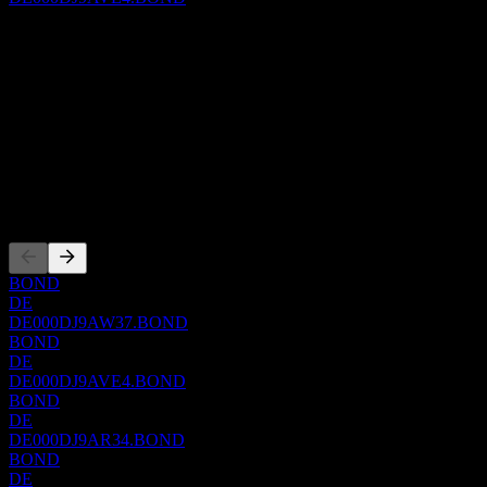
Giới thiệu
Show more...
CEO
ISIN
DE000DJ9AVE4
WKN
DJ9AVE
Niêm yết
BOND
DE
DE000DJ9AW37.BOND
BOND
DE
DE000DJ9AVE4.BOND
BOND
DE
DE000DJ9AR34.BOND
BOND
DE