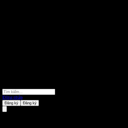
Đăng nhập
Đăng ký
Đăng ký
DZ BANK Deutsche Zentral-