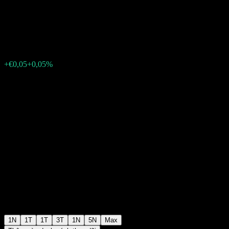
Girozentrale 15% 22/28
€98,30
0
+€0,05
+0,05%
Friday 15:00
1N
1T
1T
3T
1N
5N
Max