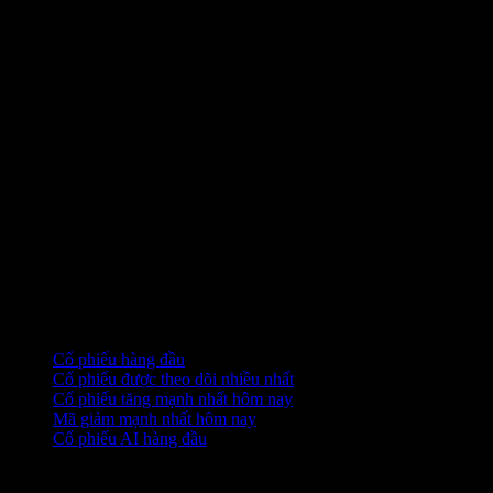
Bộ sưu tập
Cổ phiếu hàng đầu
Cổ phiếu được theo dõi nhiều nhất
Cổ phiếu tăng mạnh nhất hôm nay
Mã giảm mạnh nhất hôm nay
Cổ phiếu AI hàng đầu
Tính năng