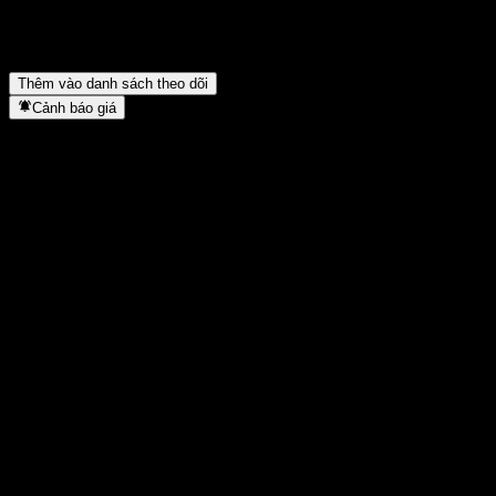
Landesbank Hessen-Thüringen Girozentrale 15% 22/28 thuộc
lĩnh vực nào?
▼
Landesbank Hessen-Thüringen Girozentrale 15% 22/28 hoàn tất
việc tách cổ phiếu khi nào?
▼
Thêm vào danh sách theo dõi
Cảnh báo giá