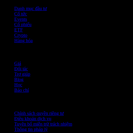
Danh mục đầu tư
Cổ tức
Events
Cổ phiếu
ETF
Crypto
Hàng hóa
company
Giá
Đối tác
Trợ giúp
Blog
Học
Báo chí
Pháp lý
Chính sách quyền riêng tư
Điều khoản dịch vụ
Tuyên bố miễn trừ trách nhiệm
Thông tin pháp lý