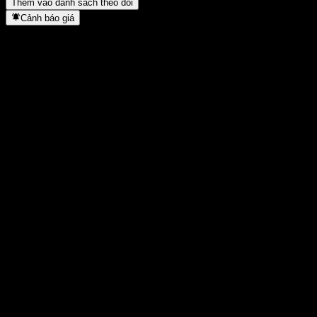
Thêm vào danh sách theo dõi
Cảnh báo giá
Thống kê
Cao nhất trong ngày
-
Thấp nhất trong ngày
-
Đỉnh 52T
99,15
Thấp nhất 52T
97,45
Khối lượng
-
KL TB
-
Vốn hóa
0
Tỷ số P/E
-
Lợi suất cổ tức
1,53%
Cổ tức