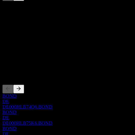
Danh sách này là phân tích dựa trên các sự kiện thị trường gần đây.
Đây không phải là khuyến nghị đầu tư.
Giới thiệu
Show more...
CEO
ISIN
DE000HLB7606
WKN
HLB760
Niêm yết
BOND
DE
DE000HLB74Q6.BOND
BOND
DE
DE000HLB75K6.BOND
BOND
DE