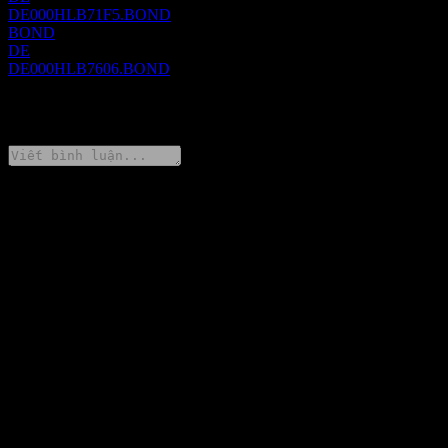
DE000HLB71F5.BOND
BOND
DE
DE000HLB7606.BOND
0 Comments
Chia sẻ ý kiến của bạn
FAQ
Giá cổ phiếu Landesbank Hessen-Thüringen Girozentrale 15%
22/28 hôm nay là bao nhiêu?
▼
Mã cổ phiếu của Landesbank Hessen-Thüringen Girozentrale
15% 22/28 là gì?
▼
Giá cổ phiếu Landesbank Hessen-Thüringen Girozentrale 15%
22/28 có đang tăng không?
▼
Landesbank Hessen-Thüringen Girozentrale 15% 22/28 có trả cổ
tức không?
▼