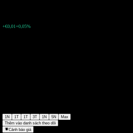
€20,58
5676
+€0,01
+0,05%
Wednesday 15:35
1N
1T
1T
3T
1N
5N
Max
Thêm vào danh sách theo dõi
Cảnh báo giá