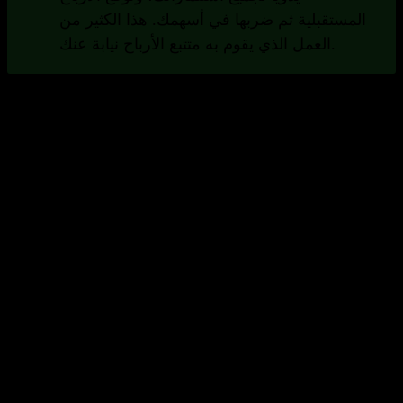
المستقبلية ثم ضربها في أسهمك. هذا الكثير من
العمل الذي يقوم به متتبع الأرباح نيابة عنك.
الوظائف المهمة لمتتبعي الأرباح
توفر متتبعات الأرباح الجيدة مجموعة من الوظائف التي
تساعدك كمستثمر في الأرباح.
مجموعة واسعة من الأوراق المالية
لتتمكن من تتبع جميع أصولك، من المهم أن يدعم
متتبع الأرباح الخاص بك العديد من أنواع الأوراق
المالية والبورصات المختلفة. ويفضل أن يكون ذلك
على مستوى العالم.
الرؤى والتحليلات
تساعدك متتبعات الأرباح الجيدة على فهم
استثماراتك. فهي تقدم لك معلومات حول التنويع