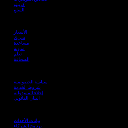
كريبتو
السلع
company
الأسعار
شريك
مساعدة
مدونة
تعلّم
الصحافة
قانوني
سياسة الخصوصية
شروط الخدمة
إخلاء المسؤولية
البيان القانوني
للأعمال
بيانات الأحداث
برنامج الشركاء