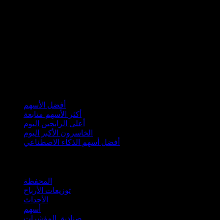
هذه المعلومات تعليمية فقط وليست توصية بشراء أو
الاحتفاظ أو بيع استثمار أو منتج مالي، أو اتخاذ أي إجراء. هذه
المعلومات ليست فردية ولا تقرير بحثي، ويجب ألا تكون
أساسًا لأي قرار استثماري. جميع الاستثمارات تنطوي على
مخاطر، بما في ذلك احتمال فقدان رأس المال. المعلومات
من مصادر تعتبر موثوقة في تاريخ النشر، لكن Stock Events
لا تضمن دقتها.
مجموعات
أفضل الأسهم
أكثر الأسهم متابعة
أعلى الرابحين اليوم
الخاسرون الأكبر اليوم
أفضل أسهم الذكاء الاصطناعي
الميزات
المحفظة
توزيعات الأرباح
الأحداث
أسهم
صناديق المؤشرات