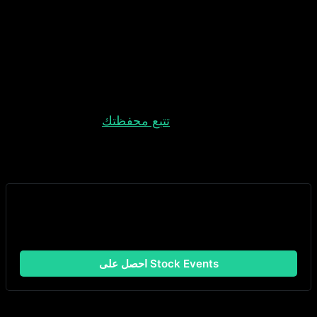
ورؤى أخرى.
الأحداث المهمة
مساعدتك في متابعة الأحداث المهمة مثل تواريخ
الاستحقاق وتواريخ الدفع هي أيضًا مهمة يجب أن
تقوم بها متتبعات الأرباح الجيدة.
نظرة عامة على المحفظة
بعض متتبعات الأرباح أيضًا
تتبع محفظتك
. هذا يوفر
الكثير من العمل، حيث يتعين عليك إدخال نفس
البيانات لأرباحك ومحفظتك.
هل أنت مستعد للبدء؟
تتبع أرباحك مع Stock Events
احصل على Stock Events