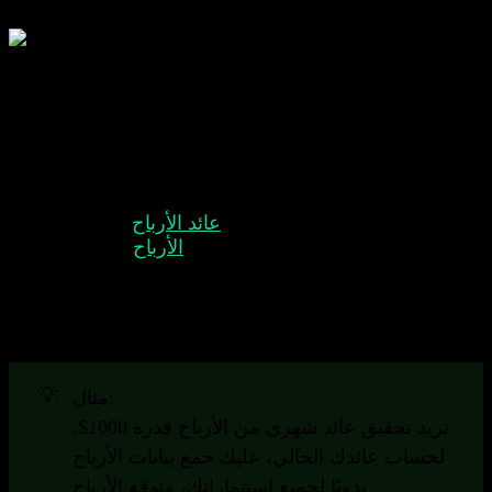
يساعدك متتبع الأرباح على تتبع عوائد الأرباح والأحداث
المهمة المتعلقة بالأرباح.
فهم متتبعي الأرباح
يركز بعض المستثمرين على
عائد الأرباح
. يريدون تحقيق
دخل شهري أو سنوي معين من
الأرباح
السلبية. تساعد
متتبعات الأرباح في تتبع عوائد الأرباح. كما تذكر المستخدم
بالأحداث المهمة المتعلقة بالأرباح، مثل تواريخ الاستحقاق
وتواريخ دفع الأرباح.
💡
مثال:
تريد تحقيق عائد شهري من الأرباح قدره 1000$.
لحساب عائدك الحالي، عليك جمع بيانات الأرباح
يدويًا لجميع استثماراتك، وتوقع الأرباح