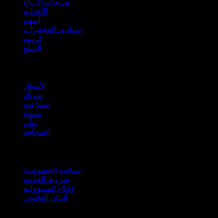
توزيعات الأرباح
الأحداث
أسهم
صناديق المؤشرات
كريبتو
السلع
company
الأسعار
شريك
مساعدة
مدونة
تعلّم
الصحافة
قانوني
سياسة الخصوصية
شروط الخدمة
إخلاء المسؤولية
البيان القانوني
للأعمال