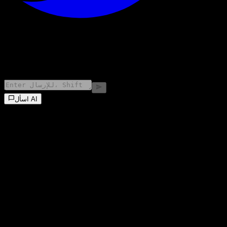
©
2026
Stock Events GmbH
اسأل AI