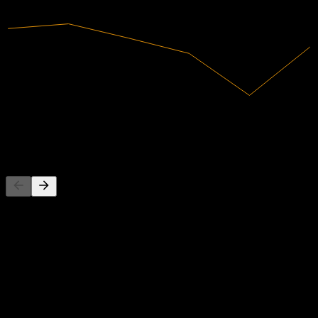
2024
2025
الإيرادات
167.91B
صافي الدخل
3.7B
المنافسون
هذه القائمة تحليل مبني على أحداث السوق الأخيرة. ليست توصية
استثمارية.
حول
تقوم شركة Paseco المحدودة بتصنيع وبيع الأجهزة المائية والسخانات
والأجهزة التجارية والمنزلية بشكل أساسي في كوريا. تقدم مكيفات
الهواء النوافذية، موزعات المياه ومنقياتها، سخانات كهربائية،