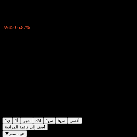
₩6,100
2
-₩450
-6.87%
Friday 06:20
أقصى
5س
1س
3M
شهر
1أ
1ي
أضف إلى قائمة المراقبة
تنبيه سعر