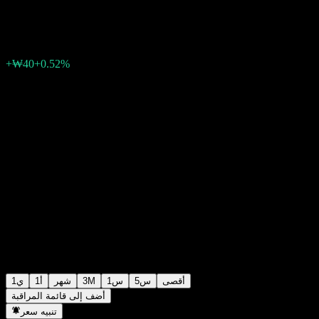
₩7,770
11
+₩40
+0.52%
Friday 06:30
أقصى
5س
1س
3M
شهر
1أ
1ي
أضف إلى قائمة المراقبة
تنبيه سعر