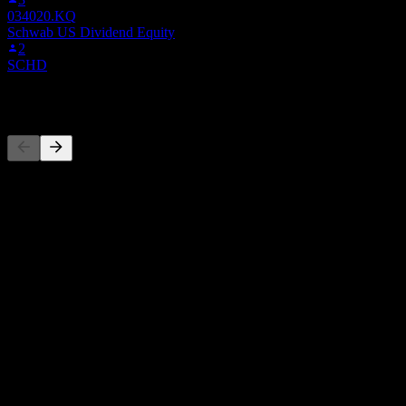
034020.KQ
Schwab US Dividend Equity
2
SCHD
المنافسون
هذه القائمة تحليل مبني على أحداث السوق الأخيرة. ليست توصية
استثمارية.
حول
Show more...
الرئيس التنفيذي
البلد
كوريا الجنوبية
ISIN
KR7084690007
الإدراجات