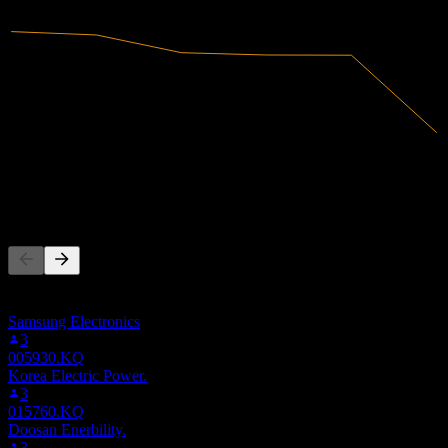
2024
2025
الإيرادات
4.4T
صافي الدخل
-304.25B
يتابع الناس أيضًا
هذه القائمة مبنية على قوائم المراقبة لمستخدمي Stock Events
الذين يتابعون 084690.KQ. ليست توصية استثمارية.
Samsung Electronics
3
005930.KQ
Korea Electric Power.
3
015760.KQ
Doosan Enerbility.
3