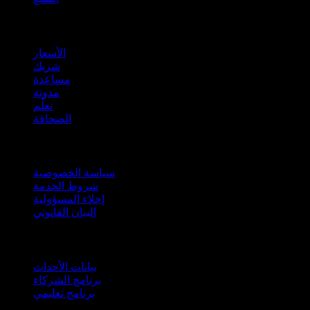
company
الأسعار
شريك
مساعدة
مدونة
تعلّم
الصحافة
قانوني
سياسة الخصوصية
شروط الخدمة
إخلاء المسؤولية
البيان القانوني
للأعمال
بيانات الأحداث
برنامج الشركاء
برنامج تعليمي