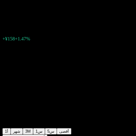
Assets Balance Fund
¥10,894
0
الأسبوع الماضي
+1.47%
+¥158
أقصى
5س
1س
3M
شهر
1أ