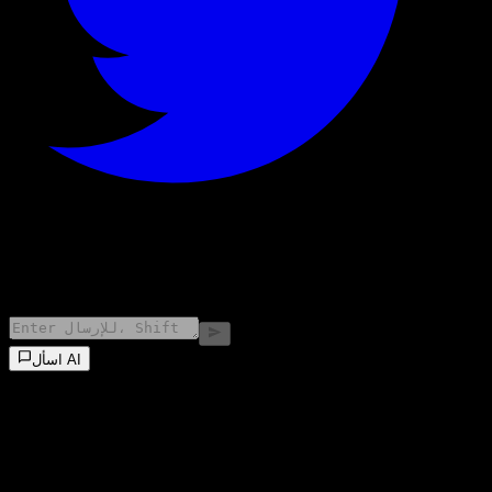
©
2026
Stock Events GmbH
اسأل AI