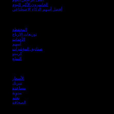
الخاسرون الأكبر اليوم
أفضل أسهم الذكاء الاصطناعي
الميزات
المحفظة
توزيعات الأرباح
الأحداث
أسهم
صناديق المؤشرات
كريبتو
السلع
company
الأسعار
شريك
مساعدة
مدونة
تعلّم
الصحافة
قانوني