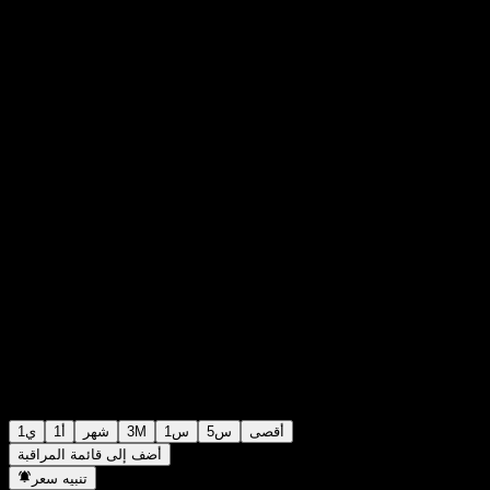
€1.6200
4
+€0.00
+0%
Friday 07:26
أقصى
5س
1س
3M
شهر
1أ
1ي
أضف إلى قائمة المراقبة
تنبيه سعر