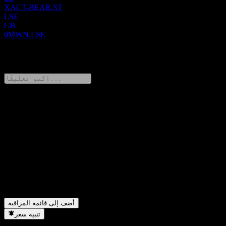
XACT-BEAR.ST
LSE
GB
0MWN.LSE
0 Comments
شارك أفكارك
FAQ
▼
ما هو سعر سهم XACT Bear اليوم؟
▼
ما هو رمز سهم XACT Bear؟
▼
هل تدفع XACT Bear توزيعات أرباح؟
▼
في أي قطاع تقع شركة XACT Bear؟
▼
متى أكملت XACT Bear تجزئة الأسهم؟
أضف إلى قائمة المراقبة
تنبيه سعر