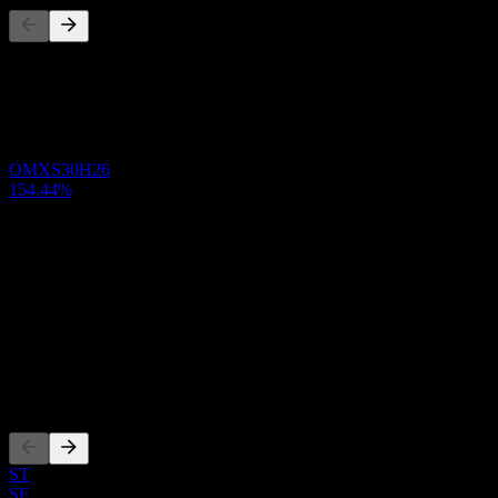
هذه القائمة تحليل مبني على أحداث السوق الأخيرة. ليست توصية
استثمارية.
المحفظة
OMXS30H26
154.44%
حول
Show more...
الرئيس التنفيذي
ISIN
SE0005466513
الإدراجات
ST
SE