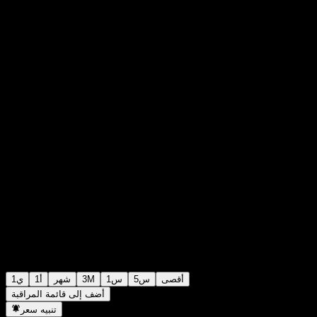
SEK11.78
1
+SEK0.00
+0%
Monday 07:18
أقصى
5س
1س
3M
شهر
1أ
1ي
أضف إلى قائمة المراقبة
تنبيه سعر