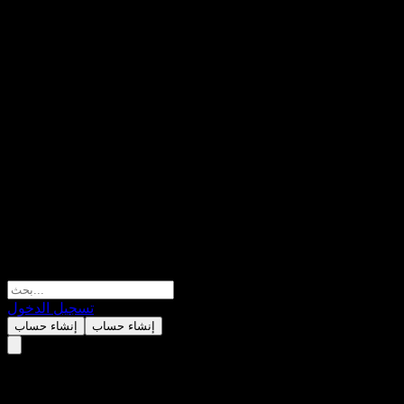
تسجيل الدخول
إنشاء حساب
إنشاء حساب
K Star Equity RMF