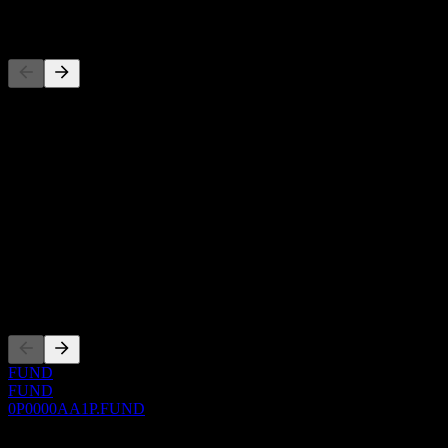
المنافسون
هذه القائمة تحليل مبني على أحداث السوق الأخيرة. ليست توصية
استثمارية.
حول
Show more...
الرئيس التنفيذي
ISIN
0P0000AA1P
الإدراجات
FUND
FUND
0P0000AA1P.FUND