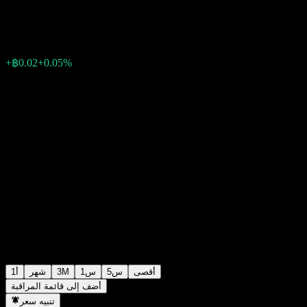
฿34.05
0
الأسبوع الماضي
+0.05%
+฿0.02
أقصى
5س
1س
3M
شهر
1أ
أضف إلى قائمة المراقبة
تنبيه سعر