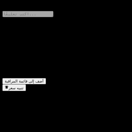
0 Comments
شارك أفكارك
FAQ
▼
ما هو سعر سهم K Star Equity RMF اليوم؟
▼
ما هو رمز سهم K Star Equity RMF؟
▼
في أي قطاع تقع شركة K Star Equity RMF؟
▼
متى أكملت K Star Equity RMF تجزئة الأسهم؟
أضف إلى قائمة المراقبة
تنبيه سعر