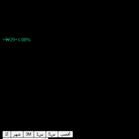
CF
₩2,678
0
الأسبوع الماضي
+1.08%
+₩29
أقصى
5س
1س
3M
شهر
1أ