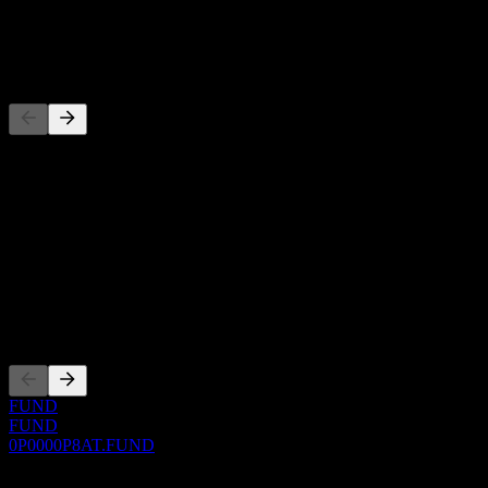
توزيع أرباح
-
المنافسون
هذه القائمة تحليل مبني على أحداث السوق الأخيرة. ليست توصية
استثمارية.
حول
Show more...
الرئيس التنفيذي
الإدراجات
FUND
FUND
0P0000P8AT.FUND