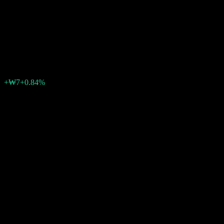
Equity Balanced-Fund of
Funds 1 A
₩886
0
الأسبوع الماضي
+0.84%
+₩7