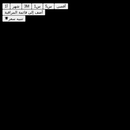
أقصى
5س
1س
3M
شهر
1أ
أضف إلى قائمة المراقبة
تنبيه سعر
إحصائيات
أعلى سعر اليوم
886
أدنى سعر اليوم
886
أعلى مستوى في 52 أسبوع
953
أدنى مستوى في 52 أسبوع
780
حجم التداول
-
متوسط الحجم
-
القيمة السوقية
0
مضاعف الربحية
-