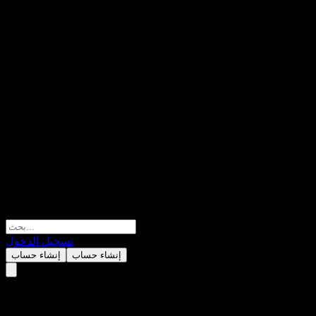
تسجيل الدخول
إنشاء حساب
إنشاء حساب
Hana Smart Up China A Share