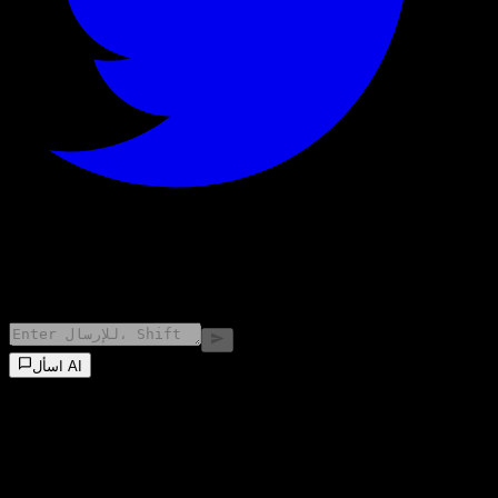
©
2026
Stock Events GmbH
اسأل AI