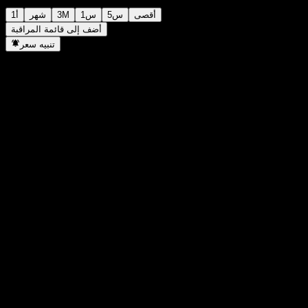
أقصى
5س
1س
3M
شهر
1أ
أضف إلى قائمة المراقبة
تنبيه سعر
إحصائيات
أعلى سعر اليوم
5.38
أدنى سعر اليوم
5.38
أعلى مستوى في 52 أسبوع
5.48
أدنى مستوى في 52 أسبوع
5.31
حجم التداول
-
متوسط الحجم
-
القيمة السوقية
0
مضاعف الربحية
-