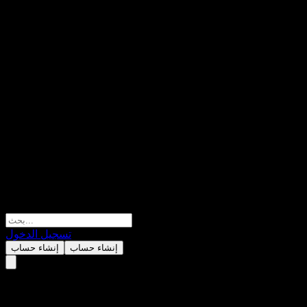
تسجيل الدخول
إنشاء حساب
إنشاء حساب
Western Asset Offshore Funds -