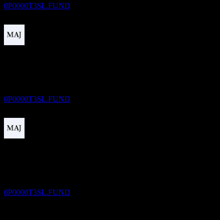
0P0000T3SL.FUND
دفع الأرباح
1
JAN
27
Western Asset Offshore Funds - WA High
Income Corporate Bond GBP Class
تقديري
0P0000T3SL.FUND
استبعاد الأرباح
1
FEB
27
Western Asset Offshore Funds - WA High
Income Corporate Bond GBP Class
تقديري
0P0000T3SL.FUND