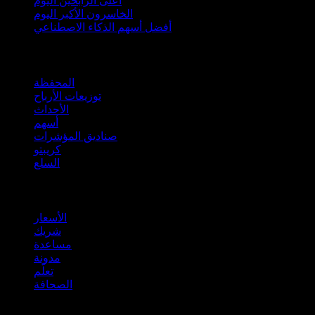
أعلى الرابحين اليوم
الخاسرون الأكبر اليوم
أفضل أسهم الذكاء الاصطناعي
الميزات
المحفظة
توزيعات الأرباح
الأحداث
أسهم
صناديق المؤشرات
كريبتو
السلع
company
الأسعار
شريك
مساعدة
مدونة
تعلّم
الصحافة
قانوني