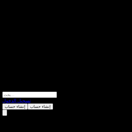
تسجيل الدخول
إنشاء حساب
إنشاء حساب
MiraeAsset Wealth