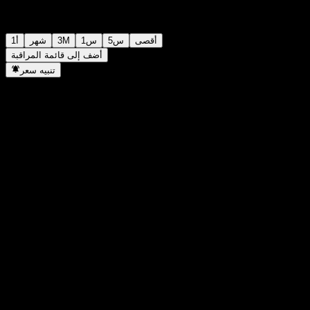
أقصى
5س
1س
3M
شهر
1أ
أضف إلى قائمة المراقبة
تنبيه سعر
إحصائيات
أعلى سعر اليوم
1,079
أدنى سعر اليوم
1,079
أعلى مستوى في 52 أسبوع
1,266
أدنى مستوى في 52 أسبوع
978
حجم التداول
-
متوسط الحجم
-
القيمة السوقية
0