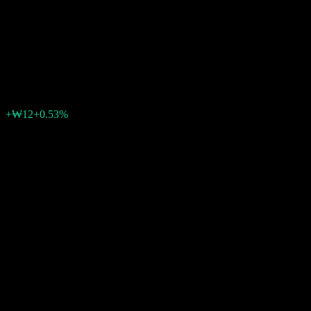
Representative Feeder Equity-
Fund of Funds CW Hedged
₩2,293
0
الأسبوع الماضي
+0.53%
+₩12