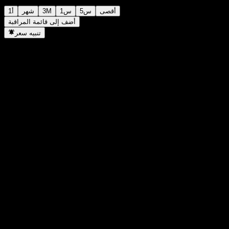
أقصى
5س
1س
3M
شهر
1أ
أضف إلى قائمة المراقبة
تنبيه سعر
إحصائيات
أعلى سعر اليوم
2,293
أدنى سعر اليوم
2,293
أعلى مستوى في 52 أسبوع
2,303
أدنى مستوى في 52 أسبوع
1,892
حجم التداول
-
متوسط الحجم
-
القيمة السوقية
0
مضاعف الربحية
-