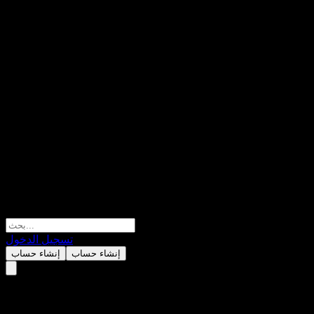
تسجيل الدخول
إنشاء حساب
إنشاء حساب
Fidelity Global Concentrated E