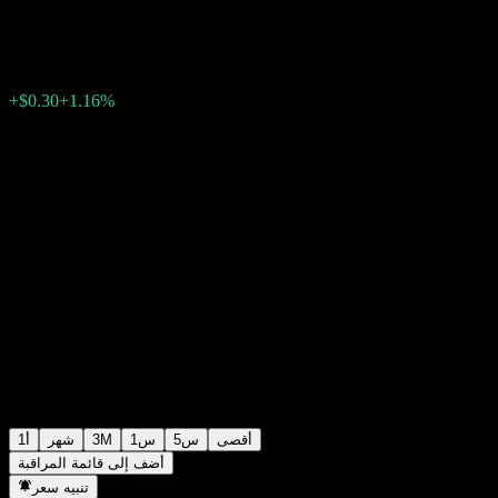
$26.38
0
الأسبوع الماضي
+1.16%
+$0.30
أقصى
5س
1س
3M
شهر
1أ
أضف إلى قائمة المراقبة
تنبيه سعر