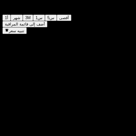
أقصى
5س
1س
3M
شهر
1أ
أضف إلى قائمة المراقبة
تنبيه سعر
إحصائيات
أعلى سعر اليوم
701
أدنى سعر اليوم
701
أعلى مستوى في 52 أسبوع
705
أدنى مستوى في 52 أسبوع
616
حجم التداول
-
متوسط الحجم
-
القيمة السوقية
0