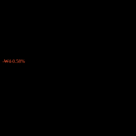
Payout Global Value Income
Feeder Equity-Fund of Funds
S
₩701
0
الأسبوع الماضي
-0.58%
-₩4