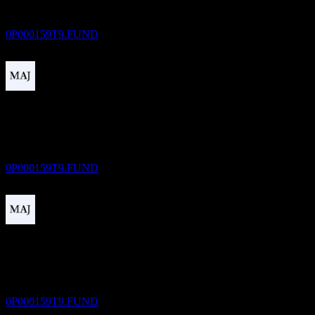
Kiwoom Schroder Monthly Payout Global
Value Income Feeder Equity-Fund of Funds S
تقديري
0P000159T9.FUND
دفع الأرباح
22
DEC
Kiwoom Schroder Monthly Payout Global
Value Income Feeder Equity-Fund of Funds S
تقديري
0P000159T9.FUND
استبعاد الأرباح
22
JAN
27
Kiwoom Schroder Monthly Payout Global
Value Income Feeder Equity-Fund of Funds S
تقديري
0P000159T9.FUND