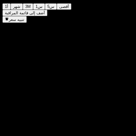
أقصى
5س
1س
3M
شهر
1أ
أضف إلى قائمة المراقبة
تنبيه سعر
إحصائيات
أعلى سعر اليوم
1,473
أدنى سعر اليوم
1,473
أعلى مستوى في 52 أسبوع
1,683
أدنى مستوى في 52 أسبوع
1,373
حجم التداول
-
متوسط الحجم
-
القيمة السوقية
0
مضاعف الربحية
-