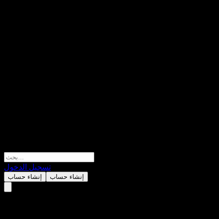
تسجيل الدخول
إنشاء حساب
إنشاء حساب
Woori Franklin India Feeder