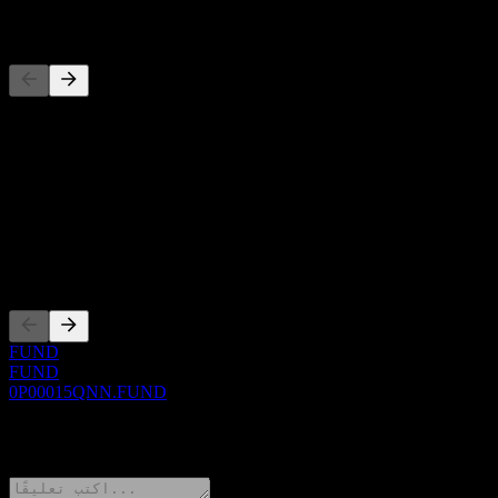
المنافسون
حول
Show more...
الرئيس التنفيذي
الإدراجات
FUND
FUND
0P00015QNN.FUND
0 Comments