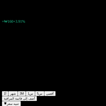
₩4,243
0
الأسبوع الماضي
+3.91%
+₩160
أقصى
5س
1س
3M
شهر
1أ
أضف إلى قائمة المراقبة
تنبيه سعر