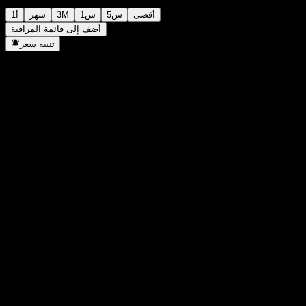
أقصى
5س
1س
3M
شهر
1أ
أضف إلى قائمة المراقبة
تنبيه سعر
إحصائيات
أعلى سعر اليوم
2,667
أدنى سعر اليوم
2,667
أعلى مستوى في 52 أسبوع
2,884
أدنى مستوى في 52 أسبوع
2,251
حجم التداول
-
متوسط الحجم
-
القيمة السوقية
0
مضاعف الربحية
-