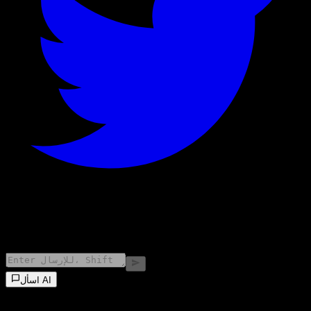
©
2026
Stock Events GmbH
اسأل AI