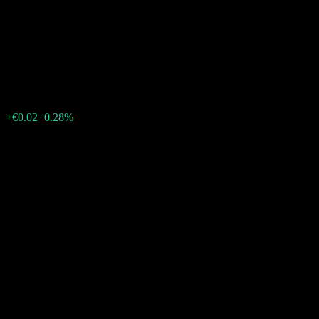
- HSBC Asian Bond Fund
AM3H EUR
€6.80
0
الأسبوع الماضي
+0.28%
+€0.02