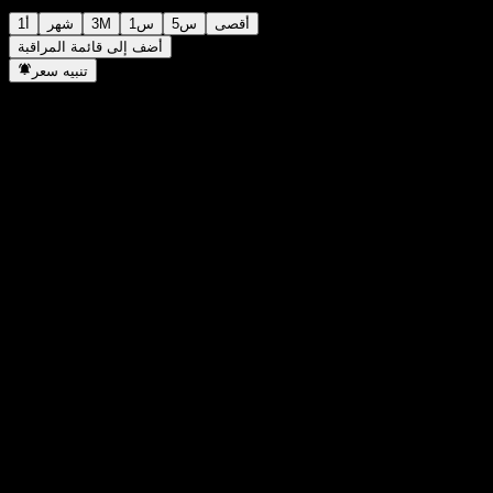
أقصى
5س
1س
3M
شهر
1أ
أضف إلى قائمة المراقبة
تنبيه سعر
إحصائيات
أعلى سعر اليوم
6.8
أدنى سعر اليوم
6.8
أعلى مستوى في 52 أسبوع
7.2
أدنى مستوى في 52 أسبوع
6.78
حجم التداول
-
متوسط الحجم
-
القيمة السوقية
0
مضاعف الربحية
-