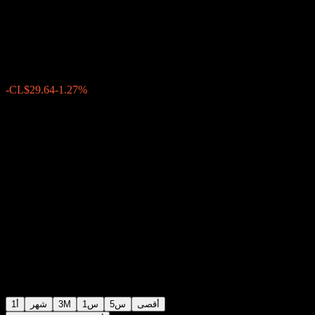
Equity O
CL$2,295.78
0
الأسبوع الماضي
-1.27%
-CL$29.64
أقصى
5س
1س
3M
شهر
1أ