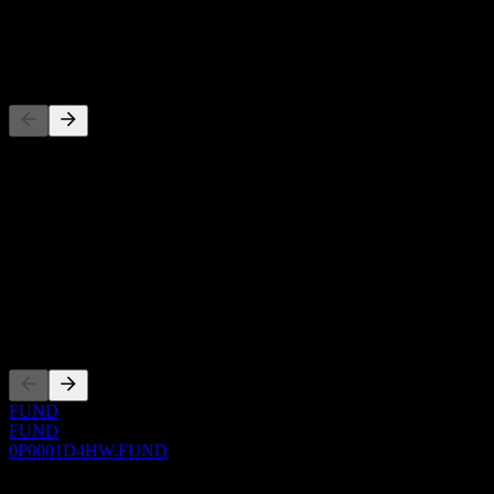
توزيع أرباح
-
المنافسون
هذه القائمة تحليل مبني على أحداث السوق الأخيرة. ليست توصية
استثمارية.
حول
Show more...
الرئيس التنفيذي
الإدراجات
FUND
FUND
0P0001D4HW.FUND